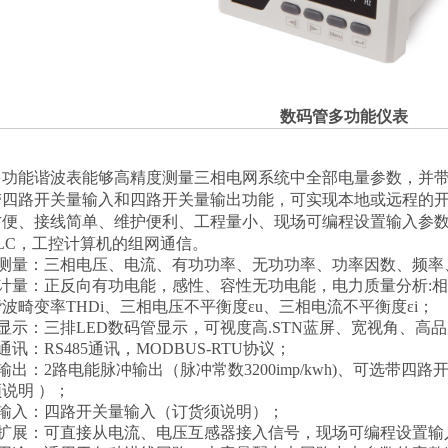
数码管多功能仪表
多功能谐波表能够高精度测量三相电网系统中全部电量参数，并
带四路开关量输入和四路开关量输出功能，可实现本地或远程的
方便、接线简单、维护便利、工程量小、现场可编程设置输入参
PLC，工控计算机的组网通信。
■测量：三相电压、电流、有功功率、无功功率、功率因数、频率
■计量：正反向有功电能，感性、容性无功电能，电力质量分析:相
波畸变率THDi、三相电压不平衡度εu、三相电流不平衡度εi；
■显示：三排LED数码管显示，可视度高.STN蓝屏、宽视角、高品
通讯：RS485通讯，MODBUS-RTU协议；
输出：2路电能脉冲输出（脉冲常数3200imp/kwh)、可选带
说明 ）；
■输入：四路开关量输入（订货须说明）；
■扩展：可直接从电流、电压互感器接入信号，现场可编程设置输