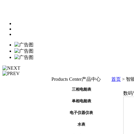
Products Center
产品中心
首页
> 智
三相电能表
数码
单相电能表
电子仪器仪表
水表