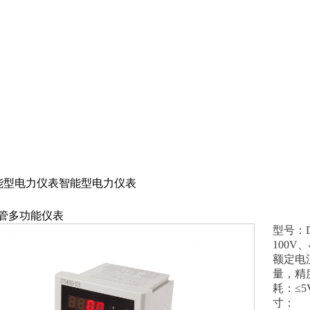
能型电力仪表
智能型电力仪表
管多功能仪表
型号：D
100V、
额定电流
量，精度
耗：≤5
寸：