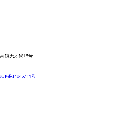
高镇天才岗15号
ICP备14045744号