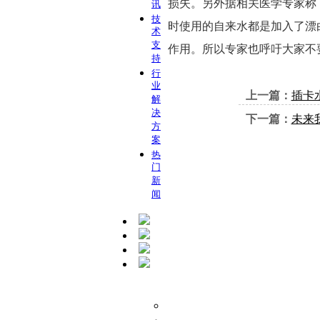
损失。另外据相关医学专家称
讯
技
时使用的自来水都是加入了漂
术
支
作用。所以专家也呼吁大家不
持
行
业
上一篇：
插卡
解
决
下一篇：
未来
方
案
热
门
新
闻