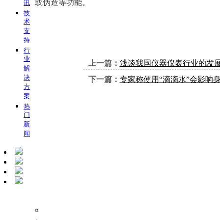
或伪造等功能。
讯
技
术
支
持
行
业
上一篇：
浅谈我国仪器仪表行业的发
解
决
下一篇：
专家称使用“滴滴水”会影响
方
案
热
门
新
闻